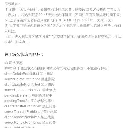
国际域名：
(1) 到期当天暂停解析，如果在72小时未续费，则修改域名DNS指向广告页面
（停放）。域名到期后30-45天为域名保留期（不同注册商政策规定时间不同）
(2) 过了保留期域名将进入赎回期（REDEMPTIONPERIOD，为期30天）
(3) 过了赎回期域名将进入为期5天左右的删除期，删除期过后域名开放，任何
人可注。
（注：进入删除期的域名可在***提交域名抢注。好域名请务必提交抢注，手工
很难注册成功。）
关于域名状态的解释：
ok 正常状态
inactive 非激活状态(注册的时候没有填写域名服务器，不能进行解析)
clientDeleteProhibited 禁止删除
serverDeleteProhibited 禁止删除
clientUpdateProhibited 禁止修改
serverUpdateProhibited 禁止修改
pendingDelete 正在删除过程中
pendingTransfer 正在转移过程中
clientTransferProhibited 禁止转移
serverTransferProhibited 禁止转移
clientRenewProhibited 禁止续费
serverRenewProhibited 禁止续费
clientHold 停止解析