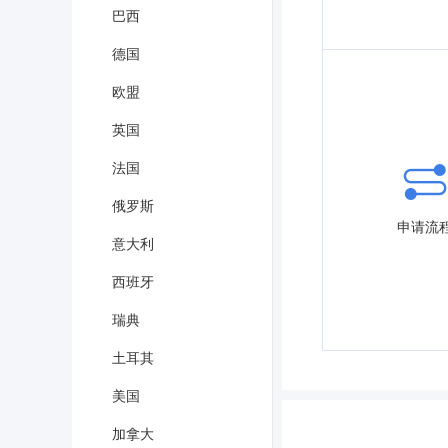
巴西
德国
欧盟
英国
法国
俄罗斯
申请流
意大利
西班牙
瑞典
土耳其
美国
加拿大