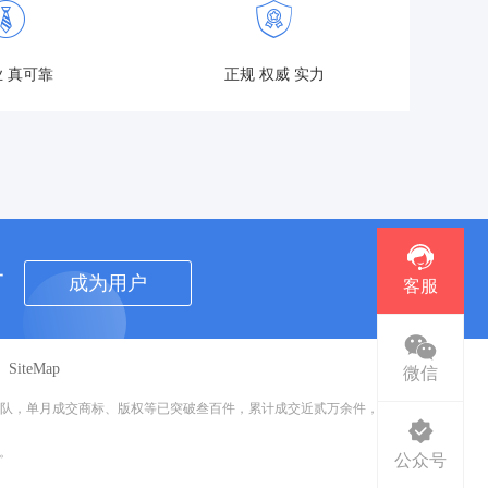
 真可靠
正规 权威 实力
者
成为用户
客服
SiteMap
微信
团队，单月成交商标、版权等已突破叁百件，累计成交近贰万余件，已为
利。
公众号